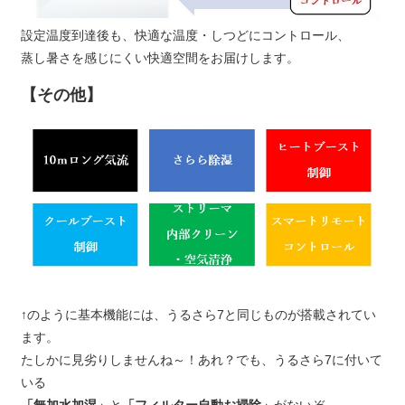
設定温度到達後も、快適な温度・しつどにコントロール、
蒸し暑さを感じにくい快適空間をお届けします。
【その他】
↑のように基本機能には、うるさら7と同じものが搭載されてい
ます。
たしかに見劣りしませんね～！あれ？でも、うるさら7に付いて
いる
「無加水加湿」
と
「フィルター自動お掃除」
がないぞ…