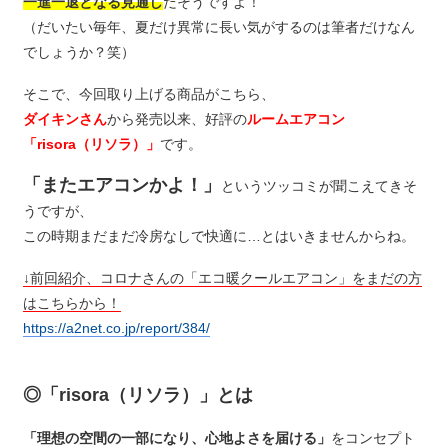
一進一退となる見通し
だそうですよ！
（だいたい毎年、夏だけ異常に長い気がするのは筆者だけなん
でしょうか？笑）
そこで、今回取り上げる商品がこちら、
ダイキンさん
から発売以来、好評の
ルームエアコン
「risora（リソラ）」
です。
「またエアコンかよ！」
というツッコミが聞こえてきそ
うですが、
この時期まだまだ冷房なしで快適に…とはいきませんからね。
↓前回紹介、コロナさんの「エコ暖クールエアコン」をまだの方
はこちらから！
https://a2net.co.jp/report/384/
◎「risora（リソラ）」とは
「理想の空間の一部になり、心地よさを届ける」
をコンセプト