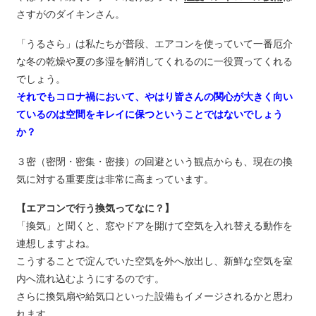
さすがのダイキンさん。
「うるさら」は私たちが普段、エアコンを使っていて一番厄介
な冬の乾燥や夏の多湿を解消してくれるのに一役買ってくれる
でしょう。
それでもコロナ禍において、やはり皆さんの関心が大きく向い
ているのは空間をキレイに保つということではないでしょう
か？
３密（密閉・密集・密接）の回避という観点からも、現在の換
気に対する重要度は非常に高まっています。
【エアコンで行う換気ってなに？】
「換気」と聞くと、窓やドアを開けて空気を入れ替える動作を
連想しますよね。
こうすることで淀んでいた空気を外へ放出し、新鮮な空気を室
内へ流れ込むようにするのです。
さらに換気扇や給気口といった設備もイメージされるかと思わ
れます。