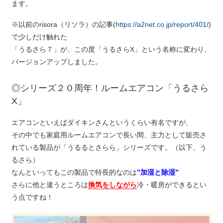
ます。
※以前のrisora（リソラ）の記事(
https://a2net.co.jp/report/401/
)
で少しだけ触れた
「うるさら７」が、この度「うるさらX」という名称に変わり、
バージョンアップしました。
◎シリーズ２０周年！ルームエアコン「うるさら
X」
エアコンといえばダイキンさんというくらい有名ですが、
その中でも家庭用ルームエアコンで長い間、主力として販売さ
れている製品が「うるるとさらら」シリーズです。（以下、う
るさら）
なんといってもこの製品で特長的なのは
”加湿と除湿”
さらに他と違うところは
換気をしながら
冷・暖房ができるとい
う点ですね！