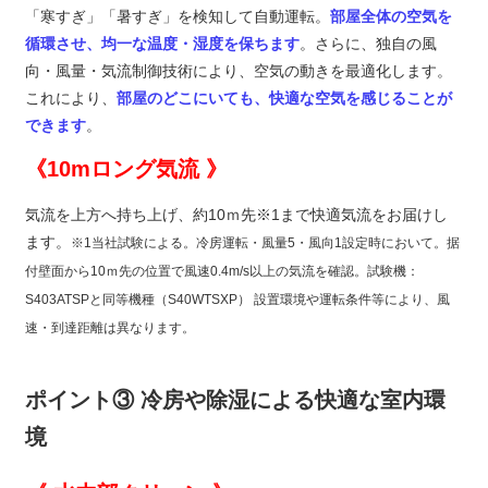
「寒すぎ」「暑すぎ」を検知して自動運転。
部屋全体の空気を
循環させ、均一な温度・湿度を保ちます
。さらに、独自の風
向・風量・気流制御技術により、空気の動きを最適化します。
これにより、
部屋のどこにいても、快適な空気を感じることが
できます
。
《10mロング気流 》
気流を上方へ持ち上げ、約10ｍ先※1まで快適気流をお届けし
ます。
※1当社試験による。冷房運転・風量5・風向1設定時において。据
付壁面から10ｍ先の位置で風速0.4m/s以上の気流を確認。試験機：
S403ATSPと同等機種（S40WTSXP） 設置環境や運転条件等により、風
速・到達距離は異なります。
ポイント③ 冷房や除湿による快適な室内環
境