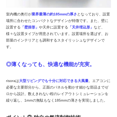
室内機の奥行が
業界最薄の約185mmの厚さ
となっており、設置
場所に合わせたコンパクトなデザインが特徴です。また、壁に
設置する
「壁掛形」
や天井に設置する
「天井埋込形」
など、
様々な設置タイプが用意されています。設置場所を選ばず、お
部屋のインテリアとも調和するスタイリッシュなデザインで
す。
◎薄くなっても、快適な機能が充実。
risoraは
大型リビングでも十分に対応できる大風量
。エアコンに
必要な主要部分から、正面のパネルを動かす細かな部品までゼ
ロから設計。数えきれない程のレイアウトシミュレーションを
繰り返し、1mmの無駄もなく185mmの薄さを実現しました。