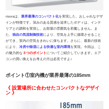
risoraは、
業界最薄のコンパクト化
を実現した、おしゃれなデザ
インが特徴です。深みのある質感を追求したボディは、インテ
リアとの調和を実現し、お部屋の雰囲気を邪魔しません。ま
た、
独自の気流制御技術
により、空気を上手に循環させること
ができ、室内の空気をきれいに保ちます。さらに、最新の技術
により、
冷房や除湿による快適な室内環境
を実現。今回は、こ
の魅力的な
３つのポイント
についてご紹介していきます。エア
コンの買い換えをお考えの方は必見ですよ♪
ポイント①室内機が業界最薄の185mm
《 設置場所に合わせたコンパクトなデザイ
ン 》