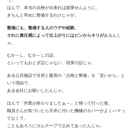
ほんで、本当の点検が出来れば故障せんように、
きちんと早めに整備するわけじゃが。
整備にも、整備する人のウデや経験、
それに責任感によって仕上がりにはピンからキリが
あるんじ
ゃ。
むか～し、むか～しの話、
といってもおとぎ話じゃない、現実の話じゃ。
ある公共施設で冷房と暖房の「点検と整備」を「安いから」と
いう理由で、
ある会社にお願いしたんじゃ。
ほんで「作業が終わりましたぁ～」と帰って行った後、
職員さんが気づいたら天井に付いた機械のカバーがよくハマっ
てなくて、
こともあろうにガムテープで止めてあったんじゃ。