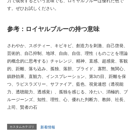
力で成長するという意味でも、ロイヤルブルーは優れた色で
す。ぜひお試しください。
参考：ロイヤルブルーの持つ意味
さわやか、スポティー、キビキビ、創造力を刺激、自己啓発、
芸術的、自己抑制、地球、自由、自信、理性（ものごとを理論
的概念的に思考する）チャレンジ、精神、直感、超感覚、客観
的、距離、落ち込み、孤独、落胆、プライド、寡黙、無関心、
鎮静効果、直観力、インスプレーション、第3の目、距離を保
つ、ラピスラズリー、サファイア、藍色、視覚連想（透視能
力、透聴能力、透感覚）、孤独を感じる、冷たい、消極的、ブ
ルージーンズ、知性、理性、心、優れた判断力、教師、社長、
上司、賢者の石
カスタムカテゴリ
新着情報