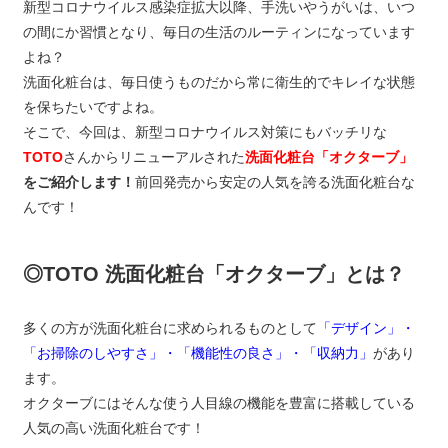
新型コロナウイルス感染症拡大以降、手洗いやうがいは、いつ
の間にか習慣となり、毎日の生活のルーティンになっています
よね？
洗面化粧台は、毎日使うものだから常に衛生的でキレイな状態
を保ちたいですよね。
そこで、今回は、新型コロナウイルス対策にもバッチリな
TOTO
さんからリニューアルされた
洗面化粧台「オクターブ」
をご紹介します！
前回発売から安定の人気を誇る洗面化粧台な
んです！
◎TOTO 洗面化粧台「オクターブ」とは？
多くの方が洗面化粧台に求められるものとして
「デザイン」・
「お掃除のしやすさ」・「機能性の良さ」・「収納力」
があり
ます。
オクターブにはそんな使う人目線の機能を豊富に搭載している
人気の高い洗面化粧台です！